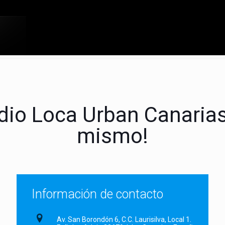
adio Loca Urban Canaria
mismo!
Información de contacto
Av. San Borondón 6, C.C. Laurisilva, Local 1.