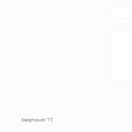
[wpgmza id="1"]