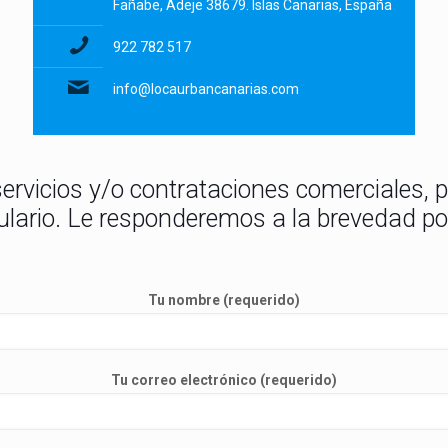
Fañabe, Adeje 38679. Islas Canarias, España
922 782 517
info@locaurbancanarias.com
ervicios y/o contrataciones comerciales, p
ulario. Le responderemos a la brevedad pos
Tu nombre (requerido)
Tu correo electrónico (requerido)